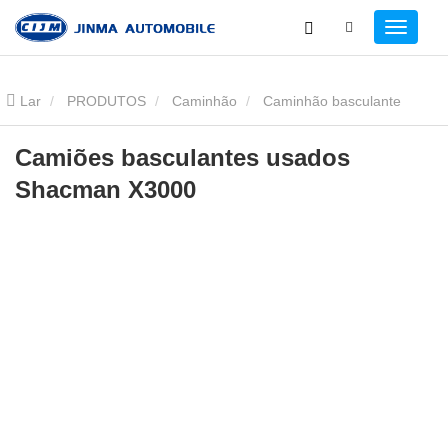
Lar
PRODUTOS
Caminhão
Caminhão basculante
Shacman
Camiões basculantes usados ​​Shacman X3000
Camiões basculantes usados ​​
Shacman X3000