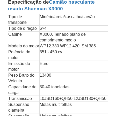
Especificação de
Camião basculante
usado Shacman X3000
Tipo de
Minério/areia/cascalho/carvão
transporte
Tipo de direção
6×4
Cabine
X3000, Telhado plano de
comprimento médio
Modelo do motor
WP12.380 WP12.420 ISM 385
Potência do
351 - 450 cv
motor
Emissão do
Euro II
motor
Peso Bruto do
13400
Veículo
Capacidade de
30-40 toneladas
carga
Transmissão
10JSD160+QH50 12JSD180+QH50
Suspensão
Molas multifolhas
dianteira