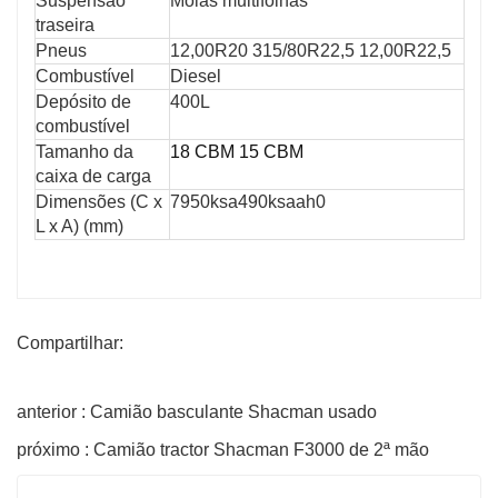
Suspensão
Molas multifolhas
traseira
Pneus
12,00R20 315/80R22,5 12,00R22,5
Combustível
Diesel
Depósito de
400L
combustível
Tamanho da
18 CBM 15 CBM
caixa de carga
Dimensões (C x
7950ksa490ksaah0
L x A) (mm)
Compartilhar:
anterior : Camião basculante Shacman usado
próximo : Camião tractor Shacman F3000 de 2ª mão